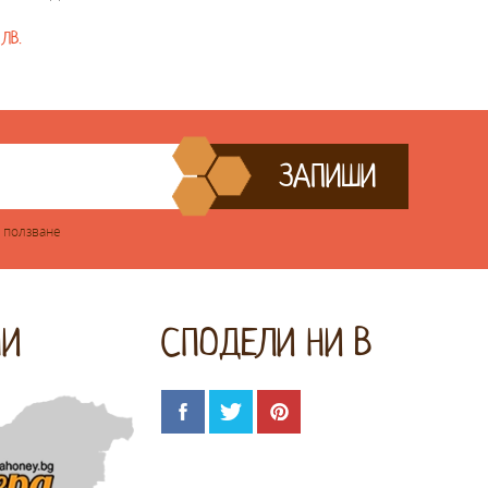
ЛВ.
ЗАПИШИ
 ползване
НИ
СПOДЕЛИ НИ В