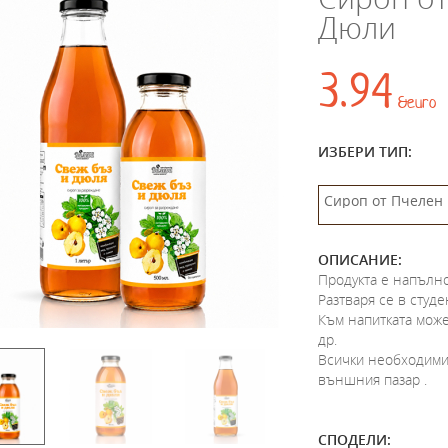
Дюли
3.94
&euro
ИЗБЕРИ ТИП:
ОПИСАНИЕ:
Продукта е напълно
Разтваря се в студ
Към напитката може
др.
Всички необходими 
външния пазар .
СПОДЕЛИ: