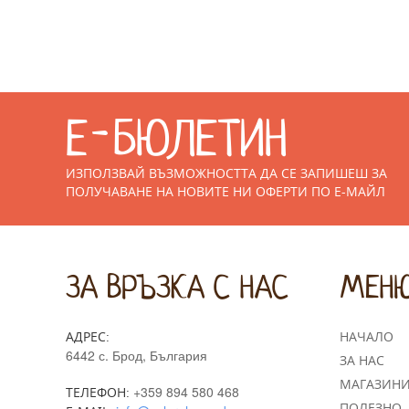
Е-БЮЛЕТИН
ИЗПОЛЗВАЙ ВЪЗМОЖНОСТТА ДА СЕ ЗАПИШЕШ ЗА
ПОЛУЧАВАНЕ НА НОВИТЕ НИ ОФЕРТИ ПО E-МАЙЛ
ЗА ВРЪЗКА С НАС
МЕН
АДРЕС:
НАЧАЛО
6442 с. Брод, България
ЗА НАС
МАГАЗИН
+359 894 580 468
ТЕЛЕФОН:
ПОЛЕЗНО