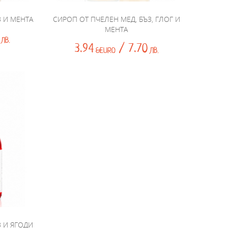
З И МЕНТА
СИРОП ОТ ПЧЕЛЕН МЕД, БЪЗ, ГЛОГ И
МЕНТА
ЛВ.
3.94
/ 7.70
&EURO
ЛВ.
З И ЯГОДИ