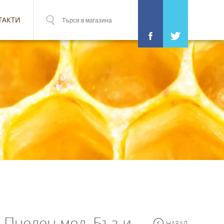
ТАКТИ
 Пчелен мед, Бъз и
НАЗАД