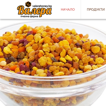
НАЧАЛО
ПРОДУКТИ
Сиропи за разре
бъз