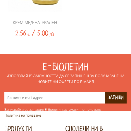
КРЕМ МЕД-НАТУРАЛЕН
2.56
/ 5.00
€
ЛВ.
Е-БЮЛЕТИН
ИЗПОЛЗВАЙ ВЪЗМОЖНОСТТА ДА СЕ ЗАПИШЕШ ЗА ПОЛУЧАВАНЕ НА
НОВИТЕ НИ ОФЕРТИ ПО E-МАЙЛ
ЗАПИШИ
Записвайки се за нашия Е-бюлетин автоматично приемате
Политика на ползване
ПРОДУКТИ
СПOДЕЛИ НИ В