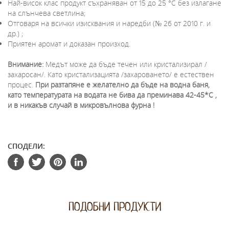
Най-висок клас продукт съхраняван от 15 до 25 °С без излагане
на слънчева светлина;
Отговаря на всички изисквания и наредби (№ 26 от 2010 г. и
др.) ;
Приятен аромат и доказан произход.
Внимание:
Медът може да бъде течен или кристализирал /
захаросан/. Като кристализацията /захароването/ е естествен
процес.
При разтапяне е желателно да бъде на водна баня,
като температурата на водата не бива да преминава 42-45*C ,
и в никакъв случай в микровълнова фурна !
СПОДЕЛИ:
ПОДОБНИ ПРОДУКТИ