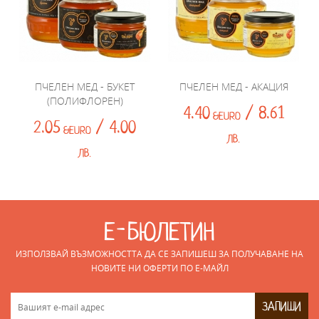
ПЧЕЛЕН МЕД - БУКЕТ
ПЧЕЛЕН МЕД - АКАЦИЯ
(ПОЛИФЛОРЕН)
4.40
/ 8.61
&EURO
2.05
/ 4.00
&EURO
ЛВ.
ЛВ.
Е-БЮЛЕТИН
ИЗПОЛЗВАЙ ВЪЗМОЖНОСТТА ДА СЕ ЗАПИШЕШ ЗА ПОЛУЧАВАНЕ НА
НОВИТЕ НИ ОФЕРТИ ПО E-МАЙЛ
ЗАПИШИ