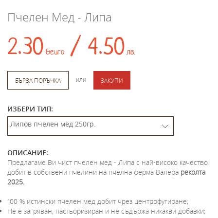
Пчелен Мед - Липа
2.30
/ 4.50
&euro
лв.
или
БЪРЗА ПОРЪЧКА
ЗАКУПИ
ИЗБЕРИ ТИП:
ОПИСАНИЕ:
Предлагаме Ви чист пчелен мед - Липа с най-високо качество
добит в собствени пчелини на пчелна ферма Валера
реколта
2025.
100 % истински пчелен мед добит чрез центрофугиране;
Не е загряван, пастьоризиран и не съдържа никакви добавки;